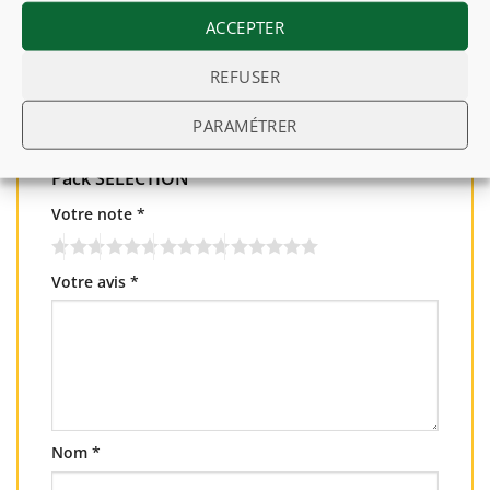
ACCEPTER
Il n’y a pas encore d’avis.
REFUSER
PARAMÉTRER
Soyez le premier à laisser votre avis sur “Le
Pack SÉLECTION”
Votre note
*
Votre avis
*
Nom
*