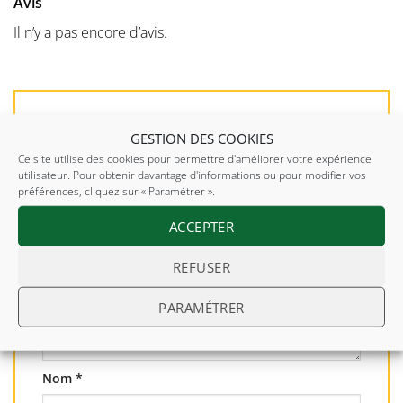
Avis
Il n’y a pas encore d’avis.
Soyez le premier à laisser votre avis sur “Le
GESTION DES COOKIES
Pack FAMILIAL”
Ce site utilise des cookies pour permettre d'améliorer votre expérience
utilisateur. Pour obtenir davantage d'informations ou pour modifier vos
Votre note
*
préférences, cliquez sur « Paramétrer ».
ACCEPTER
Votre avis
*
REFUSER
PARAMÉTRER
Nom
*